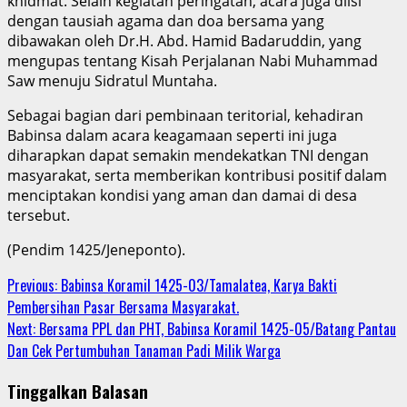
khidmat. Selain kegiatan peringatan, acara juga diisi
dengan tausiah agama dan doa bersama yang
dibawakan oleh Dr.H. Abd. Hamid Badaruddin, yang
mengupas tentang Kisah Perjalanan Nabi Muhammad
Saw menuju Sidratul Muntaha.
Sebagai bagian dari pembinaan teritorial, kehadiran
Babinsa dalam acara keagamaan seperti ini juga
diharapkan dapat semakin mendekatkan TNI dengan
masyarakat, serta memberikan kontribusi positif dalam
menciptakan kondisi yang aman dan damai di desa
tersebut.
(Pendim 1425/Jeneponto).
Continue
Previous:
Babinsa Koramil 1425-03/Tamalatea, Karya Bakti
Pembersihan Pasar Bersama Masyarakat.
Reading
Next:
Bersama PPL dan PHT, Babinsa Koramil 1425-05/Batang Pantau
Dan Cek Pertumbuhan Tanaman Padi Milik Warga
Tinggalkan Balasan