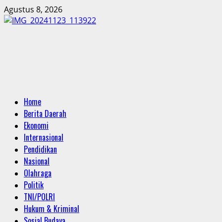
Skip
Agustus 8, 2026
to
content
Primary
Home
Menu
Berita Daerah
Ekonomi
Internasional
Pendidikan
Nasional
Olahraga
Politik
TNI/POLRI
Hukum & Kriminal
Sosial Budaya