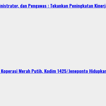
nistrator, dan Pengawas : Tekankan Peningkatan Kinerj
Koperasi Merah Putih, Kodim 1425/Jeneponto Hidupkan