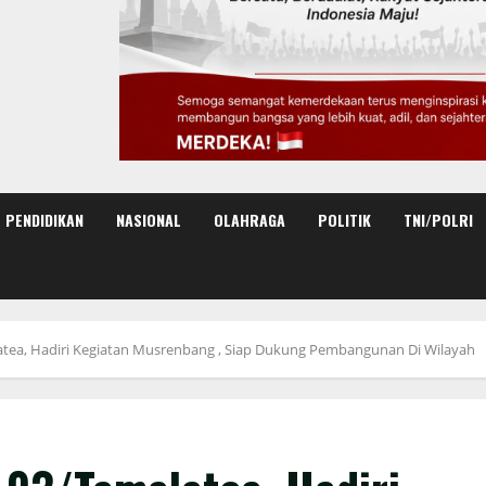
PENDIDIKAN
NASIONAL
OLAHRAGA
POLITIK
TNI/POLRI
atea, Hadiri Kegiatan Musrenbang , Siap Dukung Pembangunan Di Wilayah