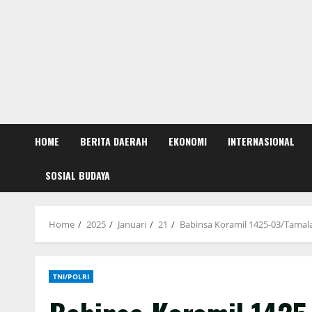
HOME
BERITA DAERAH
EKONOMI
INTERNASIONAL
SOSIAL BUDAYA
Home
2025
Januari
21
Babinsa Koramil 1425-03/Tamal
TNI/POLRI