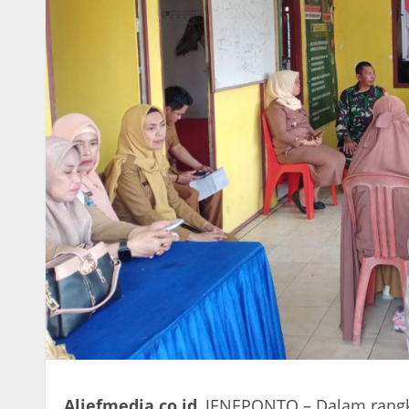
Aliefmedia.co.id
, JENEPONTO – Dalam ran