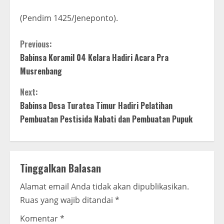
(Pendim 1425/Jeneponto).
C
Previous:
Babinsa Koramil 04 Kelara Hadiri Acara Pra
o
Musrenbang
n
Next:
t
Babinsa Desa Turatea Timur Hadiri Pelatihan
Pembuatan Pestisida Nabati dan Pembuatan Pupuk
i
n
Tinggalkan Balasan
u
Alamat email Anda tidak akan dipublikasikan.
e
Ruas yang wajib ditandai
*
R
Komentar
*