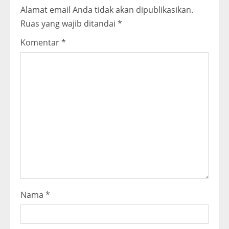
Alamat email Anda tidak akan dipublikasikan.
e
Ruas yang wajib ditandai
*
R
Komentar
*
e
a
d
i
n
g
Nama
*