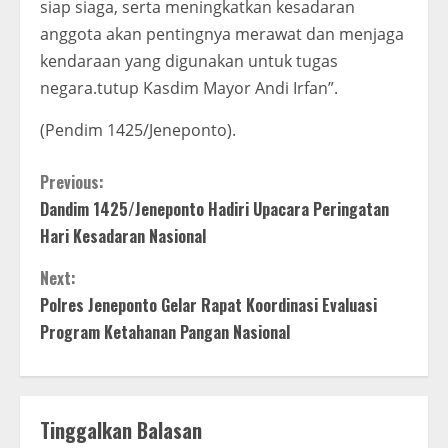
siap siaga, serta meningkatkan kesadaran
anggota akan pentingnya merawat dan menjaga
kendaraan yang digunakan untuk tugas
negara.tutup Kasdim Mayor Andi Irfan”.
(Pendim 1425/Jeneponto).
C
Previous:
Dandim 1425/Jeneponto Hadiri Upacara Peringatan
o
Hari Kesadaran Nasional
n
Next:
t
Polres Jeneponto Gelar Rapat Koordinasi Evaluasi
Program Ketahanan Pangan Nasional
i
n
Tinggalkan Balasan
u