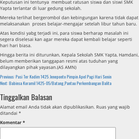
Keputusan ini tentunya membuat ratusan siswa dan siswi SMK
Yapta terlantar di luar gedung sekolah.
Mereka terlihat bergerombol dan kebingungan karena tidak dapat
melaksanakan proses belajar-mengajar setelah libur tahun baru.
Atas kondisi yabg terjadi ini, para siswa berharap masalah ini
segera diselesai kan agar mereka dapat kembali belajar seperti
hari hari biasa.
Hingga berita ini diturunkan, Kepala Sekolah SMK Yapta, Hamdani,
belum memberikan tanggapan resmi atas tuduhan yang
dilayangkan pihak yayasan.(AS AMN)
Continue
Previous:
Pasi Ter Kodim 1425 Jeneponto Pimpin Apel Pagi Hari Senin
Next:
Babinsa Koramil 1425-05/Batang,Pantau Perkembangan Balita
Reading
Tinggalkan Balasan
Alamat email Anda tidak akan dipublikasikan.
Ruas yang wajib
ditandai
*
Komentar
*