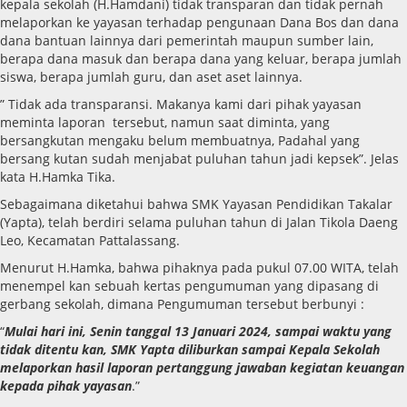
kepala sekolah (H.Hamdani) tidak transparan dan tidak pernah
melaporkan ke yayasan terhadap pengunaan Dana Bos dan dana
dana bantuan lainnya dari pemerintah maupun sumber lain,
berapa dana masuk dan berapa dana yang keluar, berapa jumlah
siswa, berapa jumlah guru, dan aset aset lainnya.
” Tidak ada transparansi. Makanya kami dari pihak yayasan
meminta laporan tersebut, namun saat diminta, yang
bersangkutan mengaku belum membuatnya, Padahal yang
bersang kutan sudah menjabat puluhan tahun jadi kepsek”. Jelas
kata H.Hamka Tika.
Sebagaimana diketahui bahwa SMK Yayasan Pendidikan Takalar
(Yapta), telah berdiri selama puluhan tahun di Jalan Tikola Daeng
Leo, Kecamatan Pattalassang.
Menurut H.Hamka, bahwa pihaknya pada pukul 07.00 WITA, telah
menempel kan sebuah kertas pengumuman yang dipasang di
gerbang sekolah, dimana Pengumuman tersebut berbunyi :
“
Mulai hari ini, Senin tanggal 13 Januari 2024, sampai waktu yang
tidak ditentu kan, SMK Yapta diliburkan sampai Kepala Sekolah
melaporkan hasil laporan pertanggung jawaban kegiatan keuangan
kepada pihak yayasan
.”