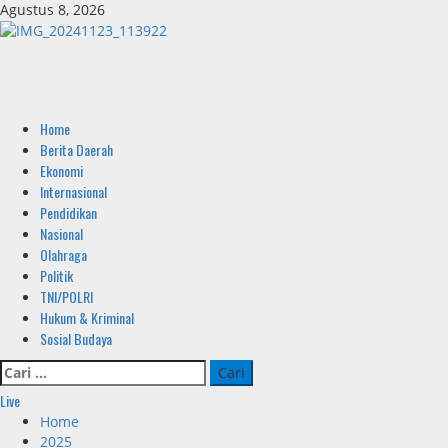
Skip
Agustus 8, 2026
to
content
Primary
Home
Menu
Berita Daerah
Ekonomi
Internasional
Pendidikan
Nasional
Olahraga
Politik
TNI/POLRI
Hukum & Kriminal
Sosial Budaya
Cari
untuk:
Live
Home
2025