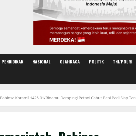
PENDIDIKAN
NASIONAL
OLAHRAGA
POLITIK
TNI/POLRI
Babinsa Koramil 1425-01/Binamu Dampingi Petani Cabut Beni Padi Siap Ta