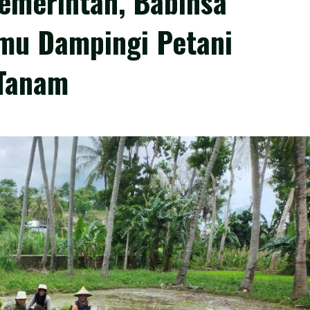
emerintah, Babinsa
mu Dampingi Petani
 Tanam