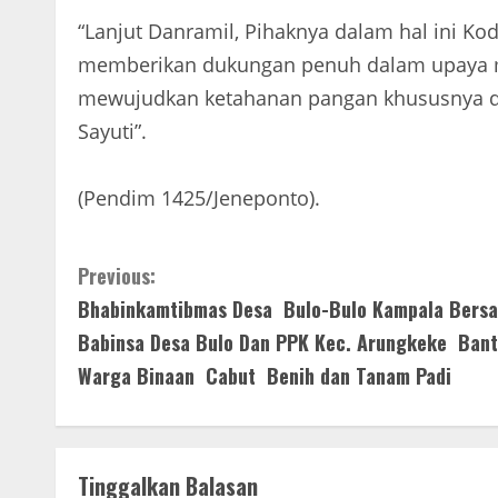
“Lanjut Danramil, Pihaknya dalam hal ini K
memberikan dukungan penuh dalam upaya 
mewujudkan ketahanan pangan khususnya dib
Sayuti”.
(Pendim 1425/Jeneponto).
C
Previous:
Bhabinkamtibmas Desa Bulo-Bulo Kampala Bers
o
Babinsa Desa Bulo Dan PPK Kec. Arungkeke Ban
n
Warga Binaan Cabut Benih dan Tanam Padi
t
i
Tinggalkan Balasan