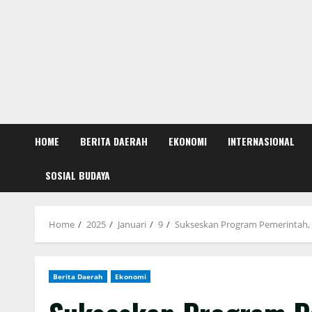
HOME
BERITA DAERAH
EKONOMI
INTERNASIONAL
SOSIAL BUDAYA
Home
2025
Januari
9
Sukseskan Program Pemerintah, 
Berita Daerah
Ekonomi