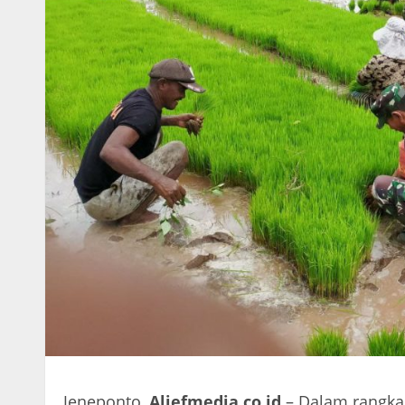
Jeneponto,
Aliefmedia.co.id
– Dalam rangka