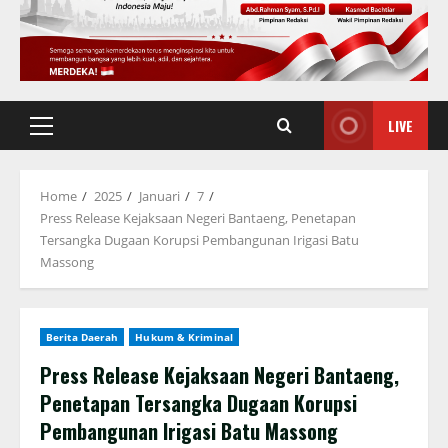
LIVE
Primary
Menu
Home
2025
Januari
7
Press Release Kejaksaan Negeri Bantaeng, Penetapan
Tersangka Dugaan Korupsi Pembangunan Irigasi Batu
Massong
Berita Daerah
Hukum & Kriminal
Press Release Kejaksaan Negeri Bantaeng,
Penetapan Tersangka Dugaan Korupsi
Pembangunan Irigasi Batu Massong