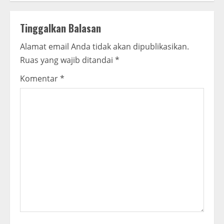
n
Tinggalkan Balasan
u
Alamat email Anda tidak akan dipublikasikan.
e
Ruas yang wajib ditandai
*
R
Komentar
*
e
a
d
i
n
g