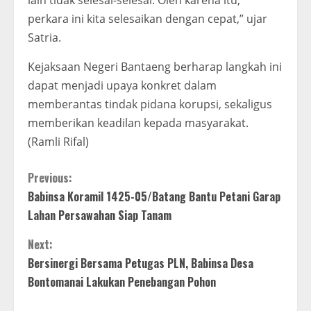
perkara ini kita selesaikan dengan cepat,” ujar
Satria.
Kejaksaan Negeri Bantaeng berharap langkah ini
dapat menjadi upaya konkret dalam
memberantas tindak pidana korupsi, sekaligus
memberikan keadilan kepada masyarakat.
(Ramli Rifal)
C
Previous:
Babinsa Koramil 1425-05/Batang Bantu Petani Garap
o
Lahan Persawahan Siap Tanam
n
Next:
t
Bersinergi Bersama Petugas PLN, Babinsa Desa
Bontomanai Lakukan Penebangan Pohon
i