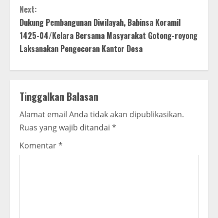
n
Next:
t
Dukung Pembangunan Diwilayah, Babinsa Koramil
1425-04/Kelara Bersama Masyarakat Gotong-royong
i
Laksanakan Pengecoran Kantor Desa
n
u
Tinggalkan Balasan
e
Alamat email Anda tidak akan dipublikasikan.
R
Ruas yang wajib ditandai
*
e
Komentar
*
a
d
i