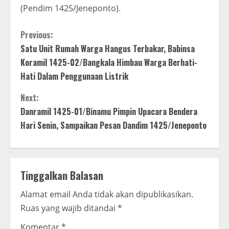
(Pendim 1425/Jeneponto).
C
Previous:
Satu Unit Rumah Warga Hangus Terbakar, Babinsa
o
Koramil 1425-02/Bangkala Himbau Warga Berhati-
n
Hati Dalam Penggunaan Listrik
t
Next:
Danramil 1425-01/Binamu Pimpin Upacara Bendera
i
Hari Senin, Sampaikan Pesan Dandim 1425/Jeneponto
n
u
Tinggalkan Balasan
e
Alamat email Anda tidak akan dipublikasikan.
R
Ruas yang wajib ditandai
*
Komentar
*