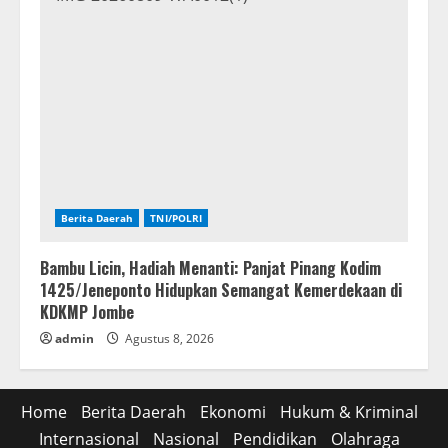
Berita Daerah
TNI/POLRI
Bambu Licin, Hadiah Menanti: Panjat Pinang Kodim
1425/Jeneponto Hidupkan Semangat Kemerdekaan di
KDKMP Jombe
admin
Agustus 8, 2026
Home
Berita Daerah
Ekonomi
Hukum & Kriminal
Internasional
Nasional
Pendidikan
Olahraga