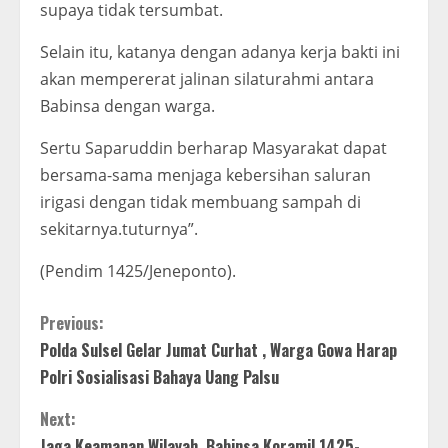
supaya tidak tersumbat.
Selain itu, katanya dengan adanya kerja bakti ini
akan mempererat jalinan silaturahmi antara
Babinsa dengan warga.
Sertu Saparuddin berharap Masyarakat dapat
bersama-sama menjaga kebersihan saluran
irigasi dengan tidak membuang sampah di
sekitarnya.tuturnya”.
(Pendim 1425/Jeneponto).
C
Previous:
Polda Sulsel Gelar Jumat Curhat , Warga Gowa Harap
o
Polri Sosialisasi Bahaya Uang Palsu
n
Next:
Jaga Keamanan Wilayah, Babinsa Koramil 1425-