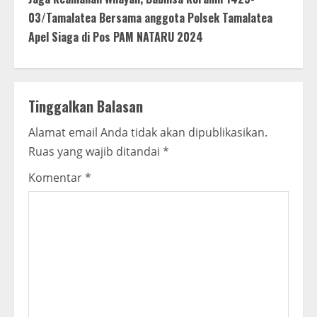
t
03/Tamalatea Bersama anggota Polsek Tamalatea
i
Apel Siaga di Pos PAM NATARU 2024
n
u
Tinggalkan Balasan
e
Alamat email Anda tidak akan dipublikasikan.
R
Ruas yang wajib ditandai
*
e
Komentar
*
a
d
i
n