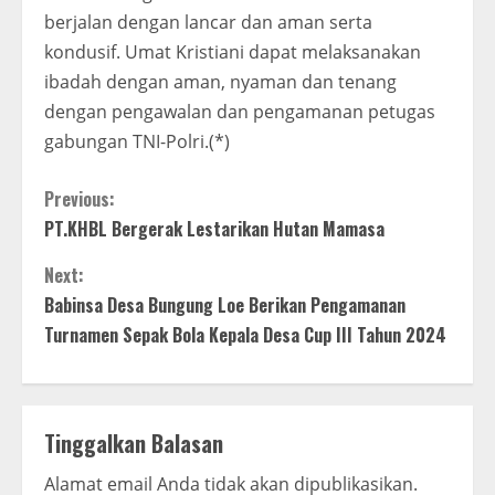
berjalan dengan lancar dan aman serta
kondusif. Umat Kristiani dapat melaksanakan
ibadah dengan aman, nyaman dan tenang
dengan pengawalan dan pengamanan petugas
gabungan TNI-Polri.(*)
C
Previous:
PT.KHBL Bergerak Lestarikan Hutan Mamasa
o
Next:
n
Babinsa Desa Bungung Loe Berikan Pengamanan
t
Turnamen Sepak Bola Kepala Desa Cup III Tahun 2024
i
n
Tinggalkan Balasan
u
Alamat email Anda tidak akan dipublikasikan.