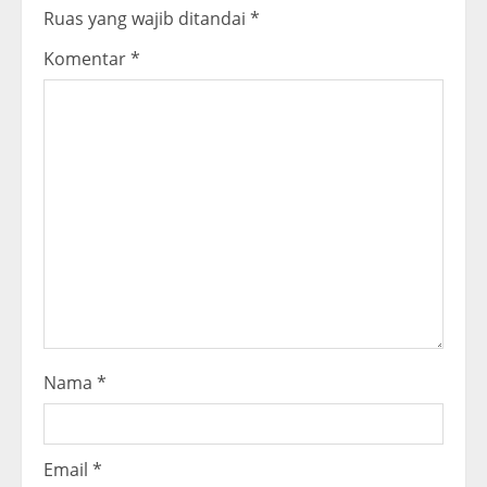
Ruas yang wajib ditandai
*
e
Komentar
*
R
e
a
d
i
n
g
Nama
*
Email
*