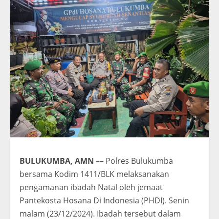
BULUKUMBA, AMN –
– Polres Bulukumba
bersama Kodim 1411/BLK melaksanakan
pengamanan ibadah Natal oleh jemaat
Pantekosta Hosana Di Indonesia (PHDI). Senin
malam (23/12/2024). Ibadah tersebut dalam