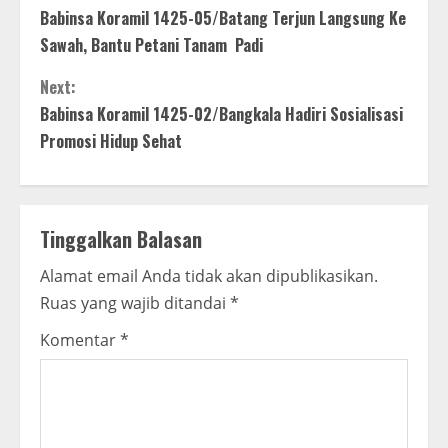
Babinsa Koramil 1425-05/Batang Terjun Langsung Ke
o
Sawah, Bantu Petani Tanam Padi
n
Next:
t
Babinsa Koramil 1425-02/Bangkala Hadiri Sosialisasi
Promosi Hidup Sehat
i
n
Tinggalkan Balasan
u
Alamat email Anda tidak akan dipublikasikan.
e
Ruas yang wajib ditandai
*
R
Komentar
*
e
a