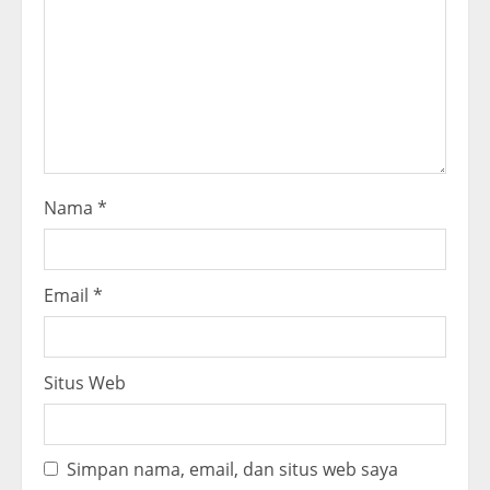
d
i
n
g
Nama
*
Email
*
Situs Web
Simpan nama, email, dan situs web saya