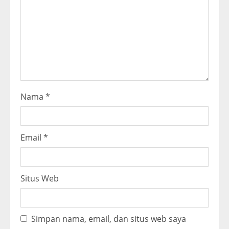
d
i
n
g
Nama
*
Email
*
Situs Web
Simpan nama, email, dan situs web saya