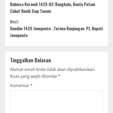
Babinsa Koramil 1425-02/Bangkala, Bantu Petani
o
Cabut Benih Siap Tanam
n
Next:
t
Dandim 1425 Jeneponto , Terima Kunjungan PJ. Bupati
Jeneponto
i
n
Tinggalkan Balasan
u
Alamat email Anda tidak akan dipublikasikan.
e
Ruas yang wajib ditandai
*
R
Komentar
*
e
a