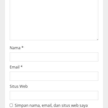
d
i
n
g
Nama
*
Email
*
Situs Web
Simpan nama, email, dan situs web saya