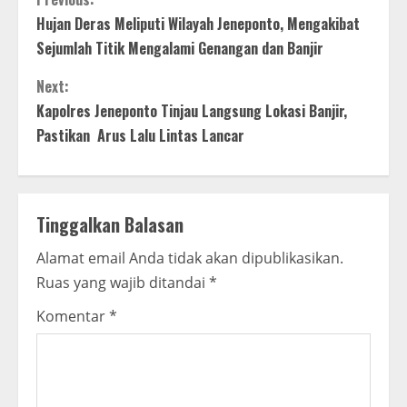
C
Hujan Deras Meliputi Wilayah Jeneponto, Mengakibat
o
Sejumlah Titik Mengalami Genangan dan Banjir
n
Next:
t
Kapolres Jeneponto Tinjau Langsung Lokasi Banjir,
Pastikan Arus Lalu Lintas Lancar
i
n
Tinggalkan Balasan
u
Alamat email Anda tidak akan dipublikasikan.
e
Ruas yang wajib ditandai
*
R
Komentar
*
e
a