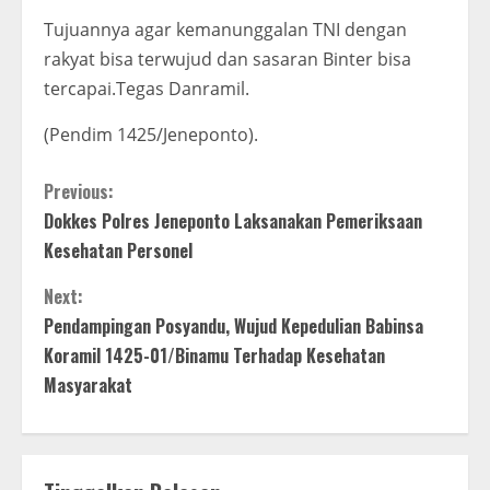
Tujuannya agar kemanunggalan TNI dengan
rakyat bisa terwujud dan sasaran Binter bisa
tercapai.Tegas Danramil.
(Pendim 1425/Jeneponto).
C
Previous:
Dokkes Polres Jeneponto Laksanakan Pemeriksaan
o
Kesehatan Personel
n
Next:
t
Pendampingan Posyandu, Wujud Kepedulian Babinsa
Koramil 1425-01/Binamu Terhadap Kesehatan
i
Masyarakat
n
u