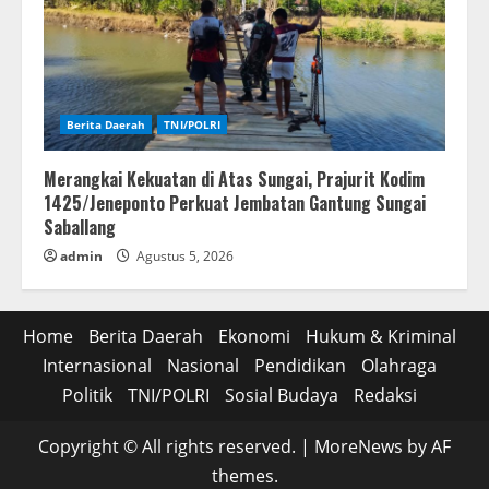
Berita Daerah
TNI/POLRI
Merangkai Kekuatan di Atas Sungai, Prajurit Kodim
1425/Jeneponto Perkuat Jembatan Gantung Sungai
Saballang
admin
Agustus 5, 2026
Home
Berita Daerah
Ekonomi
Hukum & Kriminal
Internasional
Nasional
Pendidikan
Olahraga
Politik
TNI/POLRI
Sosial Budaya
Redaksi
Copyright © All rights reserved.
|
MoreNews
by AF
themes.