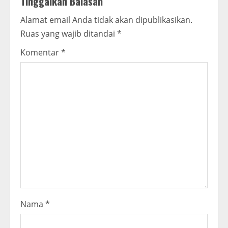
Tinggalkan Balasan
e
Alamat email Anda tidak akan dipublikasikan.
R
Ruas yang wajib ditandai
*
e
Komentar
*
a
d
i
n
g
Nama
*