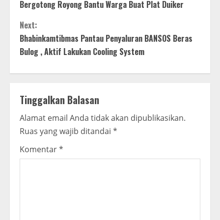
o
Bergotong Royong Bantu Warga Buat Plat Duiker
n
Next:
t
Bhabinkamtibmas Pantau Penyaluran BANSOS Beras
Bulog , Aktif Lakukan Cooling System
i
n
Tinggalkan Balasan
u
Alamat email Anda tidak akan dipublikasikan.
e
Ruas yang wajib ditandai
*
R
Komentar
*
e
a
d