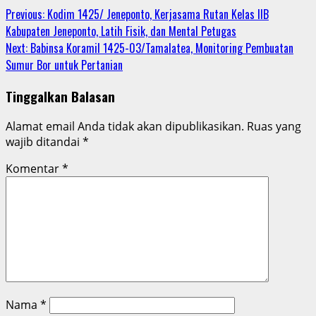
Continue
Previous:
Kodim 1425/ Jeneponto, Kerjasama Rutan Kelas IIB
Kabupaten Jeneponto, Latih Fisik, dan Mental Petugas
Reading
Next:
Babinsa Koramil 1425-03/Tamalatea, Monitoring Pembuatan
Sumur Bor untuk Pertanian
Tinggalkan Balasan
Alamat email Anda tidak akan dipublikasikan.
Ruas yang
wajib ditandai
*
Komentar
*
Nama
*