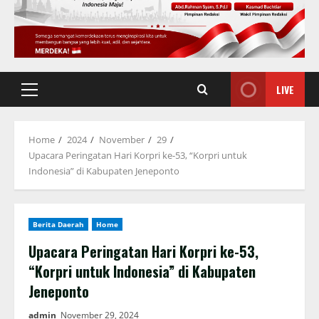
LIVE
Primary
Menu
Home
2024
November
29
Upacara Peringatan Hari Korpri ke-53, “Korpri untuk
Indonesia” di Kabupaten Jeneponto
Berita Daerah
Home
Upacara Peringatan Hari Korpri ke-53,
“Korpri untuk Indonesia” di Kabupaten
Jeneponto
admin
November 29, 2024