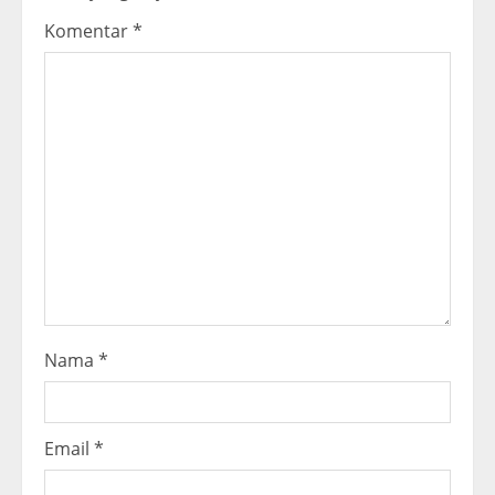
e
Komentar
*
a
d
i
n
g
Nama
*
Email
*