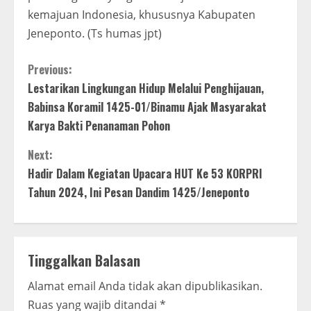
kemajuan Indonesia, khususnya Kabupaten
Jeneponto. (Ts humas jpt)
C
Previous:
Lestarikan Lingkungan Hidup Melalui Penghijauan,
o
Babinsa Koramil 1425-01/Binamu Ajak Masyarakat
n
Karya Bakti Penanaman Pohon
t
Next:
Hadir Dalam Kegiatan Upacara HUT Ke 53 KORPRI
i
Tahun 2024, Ini Pesan Dandim 1425/Jeneponto
n
u
Tinggalkan Balasan
e
Alamat email Anda tidak akan dipublikasikan.
R
Ruas yang wajib ditandai
*