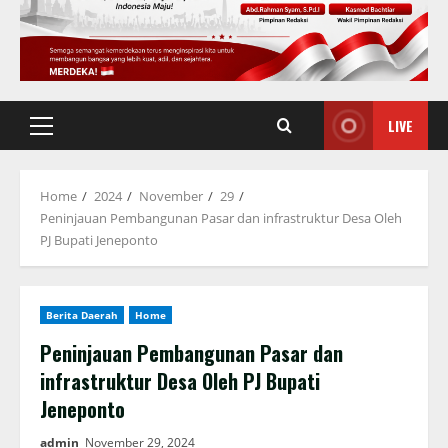
LIVE
Primary
Menu
Home
2024
November
29
Peninjauan Pembangunan Pasar dan infrastruktur Desa Oleh
PJ Bupati Jeneponto
Berita Daerah
Home
Peninjauan Pembangunan Pasar dan
infrastruktur Desa Oleh PJ Bupati
Jeneponto
admin
November 29, 2024