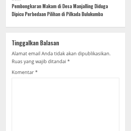
t
Pembongkaran Makam di Desa Manjalling Diduga
Dipicu Perbedaan Pilihan di Pilkada Bulukumba
i
n
Tinggalkan Balasan
u
Alamat email Anda tidak akan dipublikasikan.
e
Ruas yang wajib ditandai
*
R
Komentar
*
e
a
d
i